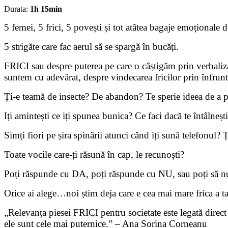
Durata:
1h 15min
5 femei, 5 frici, 5 povești și tot atâtea bagaje emoționale d
5 strigăte care fac aerul să se spargă în bucăți.
FRICI sau despre puterea pe care o câștigăm prin verbaliza
suntem cu adevărat, despre vindecarea fricilor prin înfrunt
Ți-e teamă de insecte? De abandon? Te sperie ideea de a pu
Iți amintești ce iți spunea bunica? Ce faci dacă te întâlneșt
Simți fiori pe șira spinării atunci când iți sună telefonul?
Toate vocile care-ți răsună în cap, le recunoști?
Poți răspunde cu DA, poți răspunde cu NU, sau poți să n
Orice ai alege…noi știm deja care e cea mai mare frica a ta
„Relevanța piesei FRICI pentru societate este legată direct
ele sunt cele mai puternice.” – Ana Sorina Corneanu