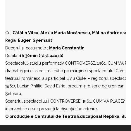
Cu:
Cătălin Vîlcu, Alexia Maria Mocănescu, Mălina Andreescu,
Regia:
Eugen Gyemant
Decorul și costumele :
Maria Constantin
Durata:
1h 30min (fără pauză)
Spectacolul-studiu performativ CONTROVERSE. 1961. CUM VĂ PLACE
dramaturgiei clasice – discuție pe marginea spectacolului Cum vă 
teatrului românesc, au participat Liviu Ciulei – regizorul spectacolul
1961), Lucian Pintilie, David Esrig, precum și o serie de cronicari i
Șelmaru.
Scenariul spectacolului CONTROVERSE. 1961. CUM VĂ PLACE? cuprin
intervențiile celor prezenți la discuție fac referire.
O producție e Centrului
de Teatru
Educațional Replika, Bucu