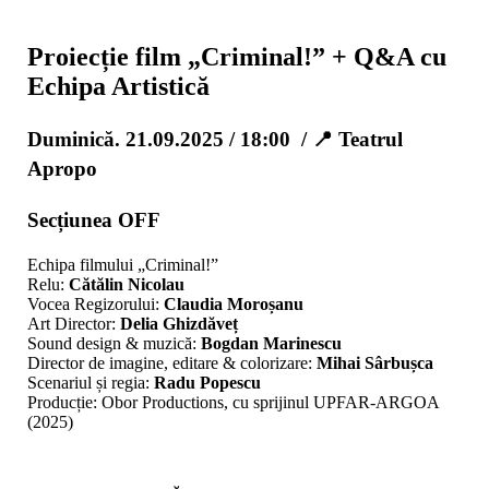
Proiecție film „Criminal!” + Q&A cu
Echipa Artistică
Duminică. 21.09.2025 / 18:00 / 📍 Teatrul
Apropo
Secțiunea OFF
Echipa filmului „Criminal!”
Relu:
Cătălin Nicolau
Vocea Regizorului:
Claudia Moroșanu
Art Director:
Delia Ghizdăveț
Sound design & muzică:
Bogdan Marinescu
Director de imagine, editare & colorizare:
Mihai Sârbușca
Scenariul și regia:
Radu Popescu
Producție: Obor Productions, cu sprijinul UPFAR-ARGOA
(2025)