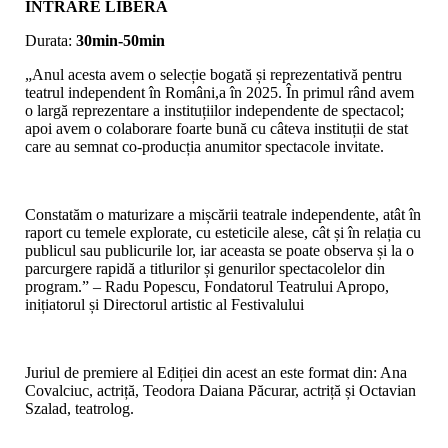
INTRARE LIBERĂ
Durata:
30min-50min
„Anul acesta avem o selecție bogată și reprezentativă pentru
teatrul independent în Români,a în 2025. În primul rând avem
o largă reprezentare a instituțiilor independente de spectacol;
apoi avem o colaborare foarte bună cu câteva instituții de stat
care au semnat co-producția anumitor spectacole invitate.
Constatăm o maturizare a mișcării teatrale independente, atât în
raport cu temele explorate, cu esteticile alese, cât și în relația cu
publicul sau publicurile lor, iar aceasta se poate observa și la o
parcurgere rapidă a titlurilor și genurilor spectacolelor din
program.” – Radu Popescu, Fondatorul Teatrului Apropo,
inițiatorul și Directorul artistic al Festivalului
Juriul de premiere al Ediției din acest an este format din: Ana
Covalciuc, actriță, Teodora Daiana Păcurar, actriță și Octavian
Szalad, teatrolog.