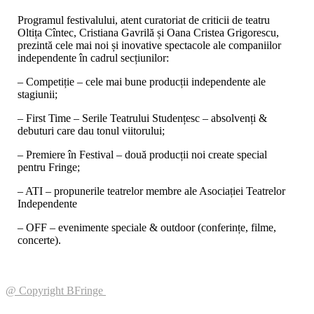
Programul festivalului, atent curatoriat de criticii de teatru
Oltița Cîntec, Cristiana Gavrilă și Oana Cristea Grigorescu,
prezintă cele mai noi și inovative spectacole ale companiilor
independente în cadrul secțiunilor:
– Competiție – cele mai bune producții independente ale
stagiunii;
– First Time – Serile Teatrului Studențesc – absolvenți &
debuturi care dau tonul viitorului;
– Premiere în Festival – două producții noi create special
pentru Fringe;
– ATI – propunerile teatrelor membre ale Asociației Teatrelor
Independente
– OFF – evenimente speciale & outdoor (conferințe, filme,
concerte).
@ Copyright BFringe