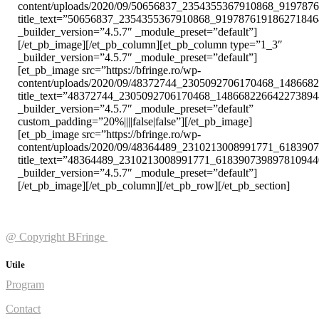
content/uploads/2020/09/50656837_2354355367910868_919787
title_text=”50656837_2354355367910868_91978761918627184
_builder_version=”4.5.7″ _module_preset=”default”]
[/et_pb_image][/et_pb_column][et_pb_column type=”1_3″
_builder_version=”4.5.7″ _module_preset=”default”]
[et_pb_image src=”https://bfringe.ro/wp-
content/uploads/2020/09/48372744_2305092706170468_148668
title_text=”48372744_2305092706170468_14866822664227389
_builder_version=”4.5.7″ _module_preset=”default”
custom_padding=”20%||||false|false”][/et_pb_image]
[et_pb_image src=”https://bfringe.ro/wp-
content/uploads/2020/09/48364489_2310213008991771_618390
title_text=”48364489_2310213008991771_61839073989781094
_builder_version=”4.5.7″ _module_preset=”default”]
[/et_pb_image][/et_pb_column][/et_pb_row][/et_pb_section]
@ Copyright BFringe
Utile
Program
Contact