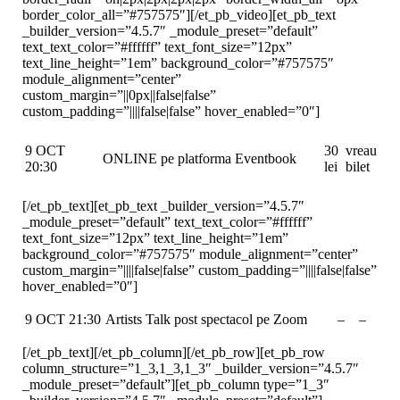
border_color_all=”#757575″][/et_pb_video][et_pb_text
_builder_version=”4.5.7″ _module_preset=”default”
text_text_color=”#ffffff” text_font_size=”12px”
text_line_height=”1em” background_color=”#757575″
module_alignment=”center”
custom_margin=”||0px||false|false”
custom_padding=”||||false|false” hover_enabled=”0″]
9 OCT
30
vreau
ONLINE pe platforma Eventbook
20:30
lei
bilet
[/et_pb_text][et_pb_text _builder_version=”4.5.7″
_module_preset=”default” text_text_color=”#ffffff”
text_font_size=”12px” text_line_height=”1em”
background_color=”#757575″ module_alignment=”center”
custom_margin=”||||false|false” custom_padding=”||||false|false”
hover_enabled=”0″]
9 OCT 21:30
Artists Talk post spectacol pe Zoom
–
–
[/et_pb_text][/et_pb_column][/et_pb_row][et_pb_row
column_structure=”1_3,1_3,1_3″ _builder_version=”4.5.7″
_module_preset=”default”][et_pb_column type=”1_3″