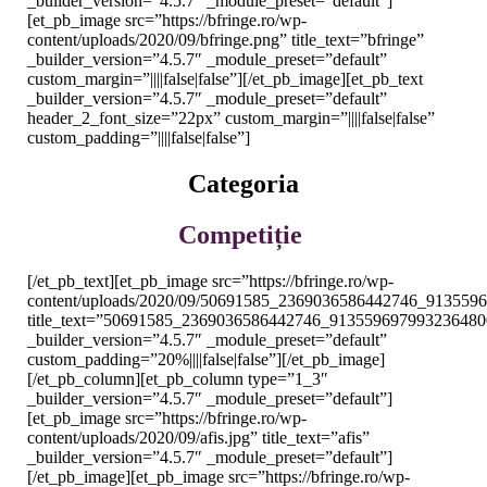
_builder_version=”4.5.7″ _module_preset=”default”]
[et_pb_image src=”https://bfringe.ro/wp-
content/uploads/2020/09/bfringe.png” title_text=”bfringe”
_builder_version=”4.5.7″ _module_preset=”default”
custom_margin=”||||false|false”][/et_pb_image][et_pb_text
_builder_version=”4.5.7″ _module_preset=”default”
header_2_font_size=”22px” custom_margin=”||||false|false”
custom_padding=”||||false|false”]
Categoria
Competiție
[/et_pb_text][et_pb_image src=”https://bfringe.ro/wp-
content/uploads/2020/09/50691585_2369036586442746_913559
title_text=”50691585_2369036586442746_91355969799323648
_builder_version=”4.5.7″ _module_preset=”default”
custom_padding=”20%||||false|false”][/et_pb_image]
[/et_pb_column][et_pb_column type=”1_3″
_builder_version=”4.5.7″ _module_preset=”default”]
[et_pb_image src=”https://bfringe.ro/wp-
content/uploads/2020/09/afis.jpg” title_text=”afis”
_builder_version=”4.5.7″ _module_preset=”default”]
[/et_pb_image][et_pb_image src=”https://bfringe.ro/wp-