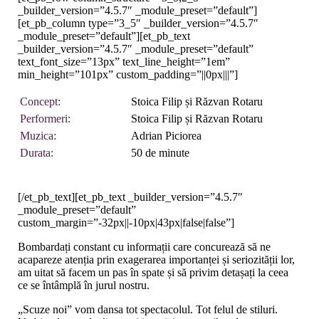
_builder_version=”4.5.7″ _module_preset=”default”]
[et_pb_column type=”3_5″ _builder_version=”4.5.7″
_module_preset=”default”][et_pb_text
_builder_version=”4.5.7″ _module_preset=”default”
text_font_size=”13px” text_line_height=”1em”
min_height=”101px” custom_padding=”||0px|||”]
Concept:
Stoica Filip și Răzvan Rotaru
Performeri:
Stoica Filip și Răzvan Rotaru
Muzica:
Adrian Piciorea
Durata:
50 de minute
[/et_pb_text][et_pb_text _builder_version=”4.5.7″
_module_preset=”default”
custom_margin=”-32px||-10px|43px|false|false”]
Bombardați constant cu informații care concurează să ne
acapareze atenția prin exagerarea importanței și seriozității lor,
am uitat să facem un pas în spate și să privim detașați la ceea
ce se întâmplă în jurul nostru.
„Scuze noi” vom dansa tot spectacolul. Tot felul de stiluri.