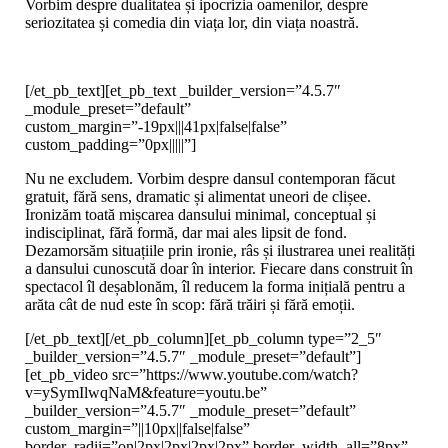
Vorbim despre dualitatea și ipocrizia oamenilor, despre
seriozitatea și comedia din viața lor, din viața noastră.
[/et_pb_text][et_pb_text _builder_version=”4.5.7″
_module_preset=”default”
custom_margin=”-19px|||41px|false|false”
custom_padding=”0px|||||”]
Nu ne excludem. Vorbim despre dansul contemporan făcut
gratuit, fără sens, dramatic și alimentat uneori de clișee.
Ironizăm toată mișcarea dansului minimal, conceptual și
indisciplinat, fără formă, dar mai ales lipsit de fond.
Dezamorsăm situațiile prin ironie, râs și ilustrarea unei realități
a dansului cunoscută doar în interior. Fiecare dans construit în
spectacol îl deșablonăm, îl reducem la forma inițială pentru a
arăta cât de nud este în scop: fără trăiri și fără emoții.
[/et_pb_text][/et_pb_column][et_pb_column type=”2_5″
_builder_version=”4.5.7″ _module_preset=”default”]
[et_pb_video src=”https://www.youtube.com/watch?
v=ySymIlwqNaM&feature=youtu.be”
_builder_version=”4.5.7″ _module_preset=”default”
custom_margin=”||10px||false|false”
border_radii=”on|2px|2px|2px|2px” border_width_all=”8px”