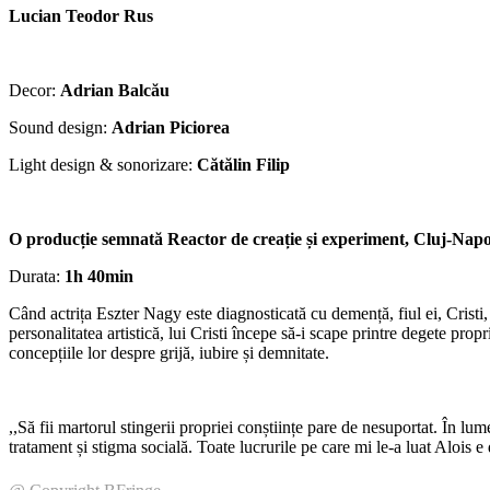
Lucian Teodor Rus
Decor:
Adrian Balcău
Sound design:
Adrian Piciorea
Light design & sonorizare:
Cătălin Filip
O producție semnată Reactor de creație și experiment, Cluj-Nap
Durata:
1h 40min
Când actrița Eszter Nagy este diagnosticată cu demență, fiul ei, Cristi,
personalitatea artistică, lui Cristi începe să-i scape printre degete prop
concepțiile lor despre grijă, iubire și demnitate.
,,Să fii martorul stingerii propriei conștiințe pare de nesuportat. În l
tratament și stigma socială. Toate lucrurile pe care mi le-a luat Alois