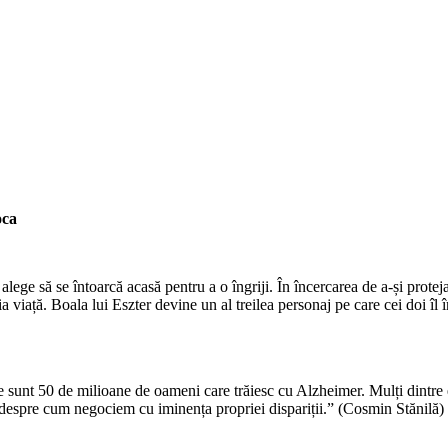
oca
 alege să se întoarcă acasă pentru a o îngriji. În încercarea de a-și prote
ria viață. Boala lui Eszter devine un al treilea personaj pe care cei doi îl
ume sunt 50 de milioane de oameni care trăiesc cu Alzheimer. Mulți dintre
 e despre cum negociem cu iminența propriei dispariții.” (Cosmin Stănilă)