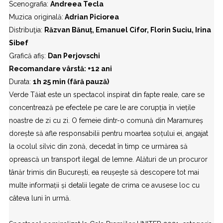
Scenografia:
Andreea Tecla
Muzica originală:
Adrian Piciorea
Distribuţia:
Răzvan Bănuț, Emanuel Cifor, Florin Suciu, Irina
Sibef
Grafică afiș:
Dan Perjovschi
Recomandare vârstă: +12 ani
Durata:
1h 25 min (fără pauză)
Verde Tăiat este un spectacol inspirat din fapte reale, care se
concentrează pe efectele pe care le are corupția în viețile
noastre de zi cu zi. O femeie dintr-o comună din Maramureș
dorește să afle responsabilii pentru moartea soțului ei, angajat
la ocolul silvic din zonă, decedat în timp ce urmărea să
oprească un transport ilegal de lemne. Alături de un procuror
tânăr trimis din București, ea reușește să descopere tot mai
multe informații și detalii legate de crima ce avusese loc cu
câteva luni în urmă.