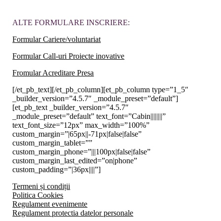
ALTE FORMULARE INSCRIERE:
Formular Cariere/voluntariat
Formular Call-uri Proiecte inovative
Fromular Acreditare Presa
[/et_pb_text][/et_pb_column][et_pb_column type=”1_5″
_builder_version=”4.5.7″ _module_preset=”default”]
[et_pb_text _builder_version=”4.5.7″
_module_preset=”default” text_font=”Cabin||||||||”
text_font_size=”12px” max_width=”100%”
custom_margin=”|65px||-71px|false|false”
custom_margin_tablet=””
custom_margin_phone=”|||100px|false|false”
custom_margin_last_edited=”on|phone”
custom_padding=”|36px||||”]
Termeni și condiții
Politica Cookies
Regulament evenimente
Regulament protectia datelor personale