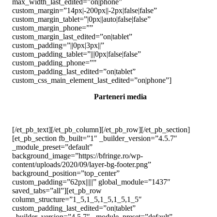
max_width_last_edited=”on|phone”
custom_margin=”14px|-200px||-2px|false|false”
custom_margin_tablet=”|0px||auto|false|false”
custom_margin_phone=””
custom_margin_last_edited=”on|tablet”
custom_padding=”||0px|3px||”
custom_padding_tablet=”|||0px|false|false”
custom_padding_phone=””
custom_padding_last_edited=”on|tablet”
custom_css_main_element_last_edited=”on|phone”]
Parteneri media
[/et_pb_text][/et_pb_column][/et_pb_row][/et_pb_section]
[et_pb_section fb_built=”1″ _builder_version=”4.5.7″
_module_preset=”default”
background_image=”https://bfringe.ro/wp-
content/uploads/2020/09/layer-bg-footer.png”
background_position=”top_center”
custom_padding=”62px|||||” global_module=”1437″
saved_tabs=”all”][et_pb_row
column_structure=”1_5,1_5,1_5,1_5,1_5″
custom_padding_last_edited=”on|tablet”
_builder_version=”4.5.7″ _module_preset=”default”