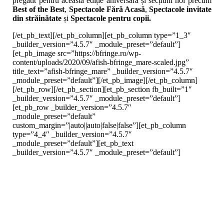
pregătit pentru această ediție aniversară și secțiuni noi precum
Best of the Best
,
Spectacole Fără Acasă
,
Spectacole invitate
din străinătate
și
Spectacole pentru copii.
[/et_pb_text][/et_pb_column][et_pb_column type=”1_3″
_builder_version=”4.5.7″ _module_preset=”default”]
[et_pb_image src=”https://bfringe.ro/wp-
content/uploads/2020/09/afish-bfringe_mare-scaled.jpg”
title_text=”afish-bfringe_mare” _builder_version=”4.5.7″
_module_preset=”default”][/et_pb_image][/et_pb_column]
[/et_pb_row][/et_pb_section][et_pb_section fb_built=”1″
_builder_version=”4.5.7″ _module_preset=”default”]
[et_pb_row _builder_version=”4.5.7″
_module_preset=”default”
custom_margin=”|auto||auto|false|false”][et_pb_column
type=”4_4″ _builder_version=”4.5.7″
_module_preset=”default”][et_pb_text
_builder_version=”4.5.7″ _module_preset=”default”]
Call De Proiecte Pentru Artele
[et_pb_section fb_built=”1″ _builder_version=”3.22″]
[et_pb_row _builder_version=”3.25″ background_size=”initial”