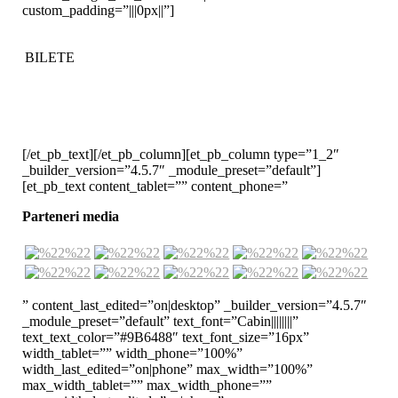
custom_padding=”|||0px||”]
BILETE
[/et_pb_text][/et_pb_column][et_pb_column type=”1_2″
_builder_version=”4.5.7″ _module_preset=”default”]
[et_pb_text content_tablet=”” content_phone=”
Parteneri media
” content_last_edited=”on|desktop” _builder_version=”4.5.7″
_module_preset=”default” text_font=”Cabin||||||||”
text_text_color=”#9B6488″ text_font_size=”16px”
width_tablet=”” width_phone=”100%”
width_last_edited=”on|phone” max_width=”100%”
max_width_tablet=”” max_width_phone=””