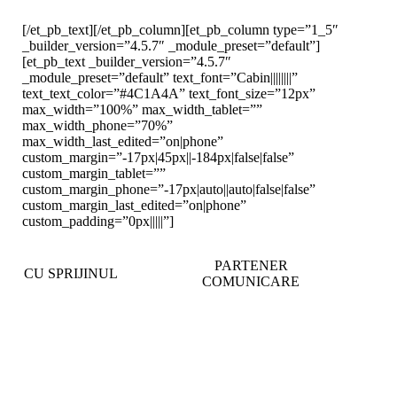
[/et_pb_text][/et_pb_column][et_pb_column type=”1_5″
_builder_version=”4.5.7″ _module_preset=”default”]
[et_pb_text _builder_version=”4.5.7″
_module_preset=”default” text_font=”Cabin||||||||”
text_text_color=”#4C1A4A” text_font_size=”12px”
max_width=”100%” max_width_tablet=””
max_width_phone=”70%”
max_width_last_edited=”on|phone”
custom_margin=”-17px|45px||-184px|false|false”
custom_margin_tablet=””
custom_margin_phone=”-17px|auto||auto|false|false”
custom_margin_last_edited=”on|phone”
custom_padding=”0px|||||”]
PARTENER
CU SPRIJINUL
COMUNICARE