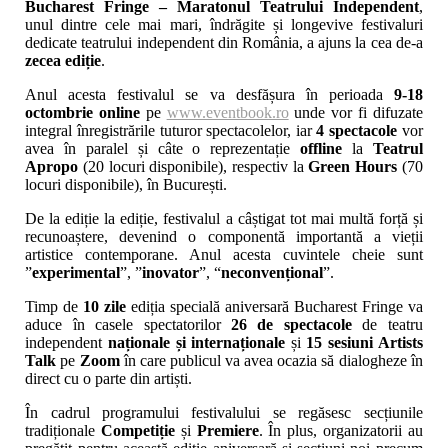
Bucharest Fringe – Maratonul Teatrului Independent
,
unul dintre cele mai mari, îndrăgite și longevive festivaluri
dedicate teatrului independent din România, a ajuns la cea de-a
zecea ediție
.
Anul acesta festivalul se va desfășura în perioada
9-18
octombrie online
pe
www.eventbook.ro
unde vor fi difuzate
integral înregistrările tuturor spectacolelor, iar
4 spectacole
vor
avea în paralel și câte o reprezentație
offline
la
Teatrul
Apropo
(20 locuri disponibile), respectiv la
Green Hours
(70
locuri disponibile), în București.
De la ediție la ediție, festivalul a câștigat tot mai multă forță și
recunoaștere, devenind o componentă importantă a vieții
artistice contemporane. Anul acesta cuvintele cheie sunt
”
experimental
”, ”
inovator
”, “
neconvențional
”.
Timp de
10 zile
ediția specială aniversară Bucharest Fringe va
aduce în casele spectatorilor
26 de spectacole
de teatru
independent
naționale și internaționale
și
15 sesiuni Artists
Talk
pe
Zoom
în care publicul va avea ocazia să dialogheze în
direct cu o parte din artiști.
În cadrul programului festivalului se regăsesc secțiunile
tradiționale
Competiție
și
Premiere
. În plus, organizatorii au