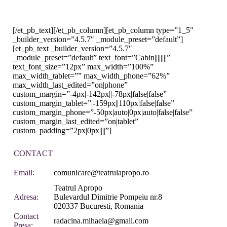
[/et_pb_text][/et_pb_column][et_pb_column type=”1_5″
_builder_version=”4.5.7″ _module_preset=”default”]
[et_pb_text _builder_version=”4.5.7″
_module_preset=”default” text_font=”Cabin||||||||”
text_font_size=”12px” max_width=”100%”
max_width_tablet=”” max_width_phone=”62%”
max_width_last_edited=”on|phone”
custom_margin=”-4px|-142px||-78px|false|false”
custom_margin_tablet=”|-159px||110px|false|false”
custom_margin_phone=”-50px|auto|0px|auto|false|false”
custom_margin_last_edited=”on|tablet”
custom_padding=”2px|0px||||”]
CONTACT
Email:
comunicare@teatrulapropo.ro
Teatrul Apropo
Adresa:
Bulevardul Dimitrie Pompeiu nr.8
020337 Bucuresti, Romania
Contact
radacina.mihaela@gmail.com
Presa: