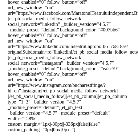
hover_enabled=”0″ follow_button=”off”
url_new_window=”on”
url=”https://www.facebook.com/MaratonulTeatruluiIndependent.B
[et_pb_social_media_follow_network
social_network=”linkedin” _builder_version=”4.5.7″
_module_preset=”default” background_color=”#007bb6″
hover_enabled=”0″ follow_button=”off”
url_new_window=”on”
url=”https://www.linkedin.com/in/teatrul-apropo-b6176818a/?
originalSubdomain=ro”]linkedin[/et_pb_social_media_follow_net
[et_pb_social_media_follow_network
social_network=”instagram” _builder_version=”4.5.7″
_module_preset=”default” background_color=”#ea2c59″
hover_enabled=”0″ follow_button=”off”
url_new_window=”on”
url=”https://www.instagram.com/bucharestfringe/?
hl=en”]instagram[/et_pb_social_media_follow_network]
[/et_pb_social_media_follow][/et_pb_column][et_pb_column
type=”1_3″ _builder_version=”4.5.7″
_module_preset=”default”][et_pb_text
_builder_version=”4.5.7″ _module_preset=”default”
width=”158%”
custom_margin=”1px|-80px||-336px|false|false”
custom_padding=”0px|0px||0px||”]