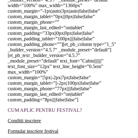
width=”100%” max_width=”1360px”
custom_margin=”-1px|auto|3px|auto|false|false”
custom_margin_tablet=”0px|||0px|false|false”
custom_margin_phone=””
custom_margin_last_edited=”on|tablet”
custom_padding=”33px||0px|0px|false|false”
custom_padding_tablet=”100px||||false|false”
custom_padding_phone=””][et_pb_column type=”1_5″
_builder_version=”4.5.7″ _module_preset=”default”]
[et_pb_text _builder_version=”4.5.7″
_module_preset=”default” text_font=”Cabin||||||||”
text_font_size=”12px” text_line_height=”0.5em”
max_width=”100%”
custom_margin=”|5px|-2px|7px|false|false”
custom_margin_tablet=”||-2px|100px|false|false”
custom_margin_phone=”77px||||false|false”
custom_margin_last_edited=”on|tablet”
custom_padding=”8px||||false|false”]
CUM APLIC PENTRU FESTIVAL?
Conditii inscriere
Formular inscriere festival