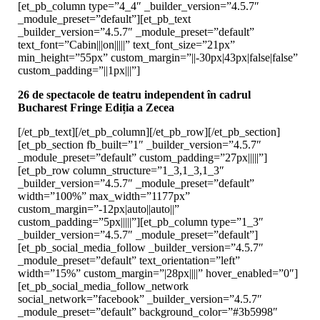
[et_pb_column type=”4_4″ _builder_version=”4.5.7″
_module_preset=”default”][et_pb_text
_builder_version=”4.5.7″ _module_preset=”default”
text_font=”Cabin|||on|||||” text_font_size=”21px”
min_height=”55px” custom_margin=”||-30px|43px|false|false”
custom_padding=”||1px|||”]
26 de spectacole de teatru independent în cadrul
Bucharest Fringe Ediția a Zecea
[/et_pb_text][/et_pb_column][/et_pb_row][/et_pb_section]
[et_pb_section fb_built=”1″ _builder_version=”4.5.7″
_module_preset=”default” custom_padding=”27px|||||”]
[et_pb_row column_structure=”1_3,1_3,1_3″
_builder_version=”4.5.7″ _module_preset=”default”
width=”100%” max_width=”1177px”
custom_margin=”-12px|auto||auto||”
custom_padding=”5px|||||”][et_pb_column type=”1_3″
_builder_version=”4.5.7″ _module_preset=”default”]
[et_pb_social_media_follow _builder_version=”4.5.7″
_module_preset=”default” text_orientation=”left”
width=”15%” custom_margin=”|28px||||” hover_enabled=”0″]
[et_pb_social_media_follow_network
social_network=”facebook” _builder_version=”4.5.7″
_module_preset=”default” background_color=”#3b5998″