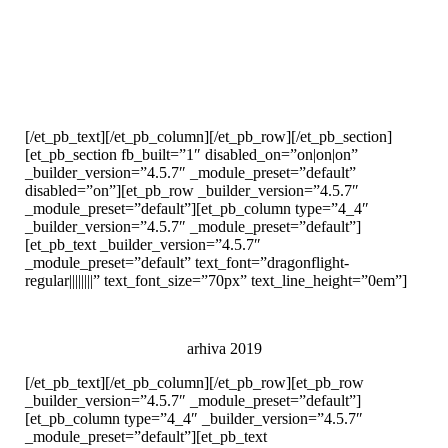
Lorem ipsum dolor sit amet, proin gravida nibh vel velit auctor
aliquet. Aenean sollicitudin, lorem quis bibendum auctor, nisi elit
consequat...
mai mult
[/et_pb_text][/et_pb_column][/et_pb_row][/et_pb_section]
[et_pb_section fb_built=”1″ disabled_on=”on|on|on”
_builder_version=”4.5.7″ _module_preset=”default”
disabled=”on”][et_pb_row _builder_version=”4.5.7″
_module_preset=”default”][et_pb_column type=”4_4″
_builder_version=”4.5.7″ _module_preset=”default”]
[et_pb_text _builder_version=”4.5.7″
_module_preset=”default” text_font=”dragonflight-
regular||||||||” text_font_size=”70px” text_line_height=”0em”]
arhiva 2019
[/et_pb_text][/et_pb_column][/et_pb_row][et_pb_row
_builder_version=”4.5.7″ _module_preset=”default”]
[et_pb_column type=”4_4″ _builder_version=”4.5.7″
_module_preset=”default”][et_pb_text