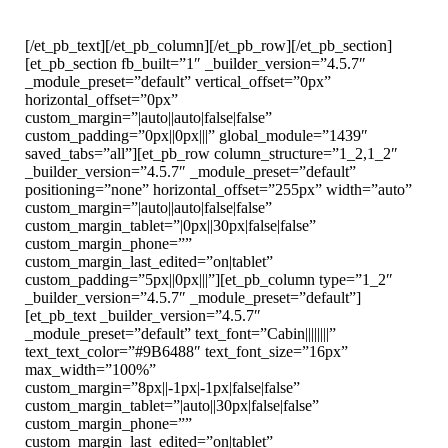
mai mult
[/et_pb_text][/et_pb_column][/et_pb_row][/et_pb_section]
[et_pb_section fb_built=”1″ _builder_version=”4.5.7″
_module_preset=”default” vertical_offset=”0px”
horizontal_offset=”0px”
custom_margin=”|auto||auto|false|false”
custom_padding=”0px||0px|||” global_module=”1439″
saved_tabs=”all”][et_pb_row column_structure=”1_2,1_2″
_builder_version=”4.5.7″ _module_preset=”default”
positioning=”none” horizontal_offset=”255px” width=”auto”
custom_margin=”|auto||auto|false|false”
custom_margin_tablet=”|0px||30px|false|false”
custom_margin_phone=””
custom_margin_last_edited=”on|tablet”
custom_padding=”5px||0px|||”][et_pb_column type=”1_2″
_builder_version=”4.5.7″ _module_preset=”default”]
[et_pb_text _builder_version=”4.5.7″
_module_preset=”default” text_font=”Cabin||||||||”
text_text_color=”#9B6488″ text_font_size=”16px”
max_width=”100%”
custom_margin=”8px||-1px|-1px|false|false”
custom_margin_tablet=”|auto||30px|false|false”
custom_margin_phone=””
custom_margin_last_edited=”on|tablet”