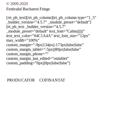
© 2009-2020
Festivalul Bucharest Fringe
[/et_pb_text][/et_pb_column][et_pb_column type=”1_5″
_builder_version=”4.5.7″ _module_preset=”default”]
[et_pb_text _builder_version=”4.5.7″
_module_preset=”default” text_font=”Cabin||||||||”
text_text_color=”#4C1A4A” text_font_size=”12px”
max_width=”100%”
custom_margin=”-9px|134px||-173px|false|false”
custom_margin_tablet=”-5px|||80px|false|false”
custom_margin_phone=””
custom_margin_last_edited=”on|tablet”
custom_padding=”0px|||0px|false|false”]
PRODUCATOR
COFINANTAT